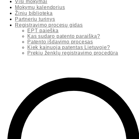
Visi mokymai
Mokymų kalendorius
Žinių biblioteka
Partnerių turinys
Registravimo procesų gidas
EPT paieška
Kas sudaro patento paraišką?
Patento išdavimo procesas
Kiek kainuoja patentas Lietuvoje?
Prekių ženklų registravimo procedūra