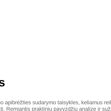
s
 apibrėžties sudarymo taisykles, keliamus reik
tį. Remiantis praktinių pavyzdžių analize ir su