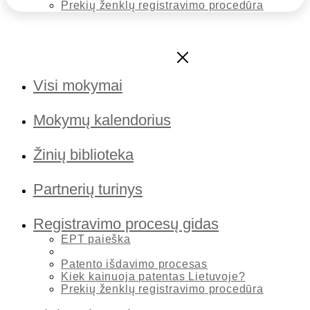
Prekių ženklų registravimo procedūra
Visi mokymai
Mokymų kalendorius
Žinių biblioteka
Partnerių turinys
Registravimo procesų gidas
EPT paieška
Kas sudaro patento paraišką?
Patento išdavimo procesas
Kiek kainuoja patentas Lietuvoje?
Prekių ženklų registravimo procedūra