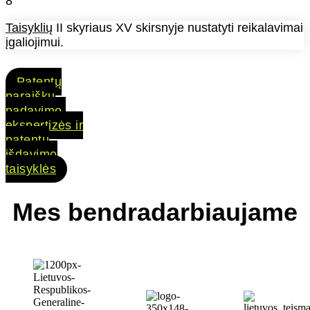
8
Taisyklių
II skyriaus XV skirsnyje nustatyti reikalavimai
įgaliojimui.
Patentų
paraiškų
padavimo,
ekspertizės ir
patentų
išdavimo
taisyklės
Mes bendradarbiaujame