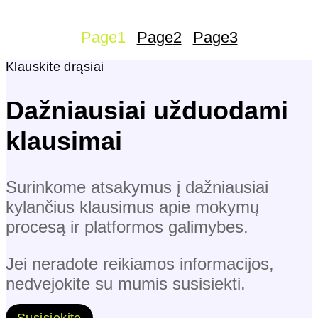
Page
1
Page
2
Page
3
Klauskite drąsiai
Dažniausiai užduodami
klausimai
Surinkome atsakymus į dažniausiai
kylančius klausimus apie mokymų
procesą ir platformos galimybes.
Jei neradote reikiamos informacijos,
nedvejokite su mumis susisiekti.