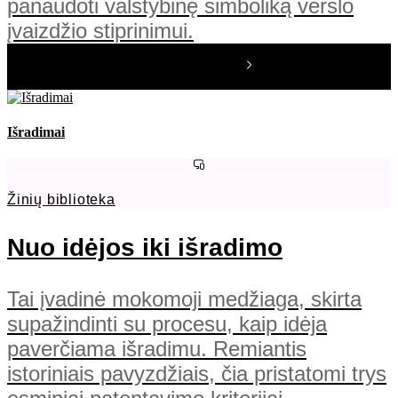
panaudoti valstybinę simboliką verslo
įvaizdžio stiprinimui.
Išradimai
Žinių biblioteka
Nuo idėjos iki išradimo
Tai įvadinė mokomoji medžiaga, skirta
supažindinti su procesu, kaip idėja
paverčiama išradimu. Remiantis
istoriniais pavyzdžiais, čia pristatomi trys