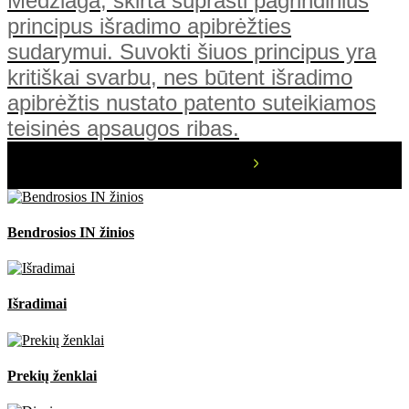
Medžiaga, skirta suprasti pagrindinius
principus išradimo apibrėžties
sudarymui. Suvokti šiuos principus yra
kritiškai svarbu, nes būtent išradimo
apibrėžtis nustato patento suteikiamos
teisinės apsaugos ribas.
Bendrosios IN žinios
Išradimai
Prekių ženklai