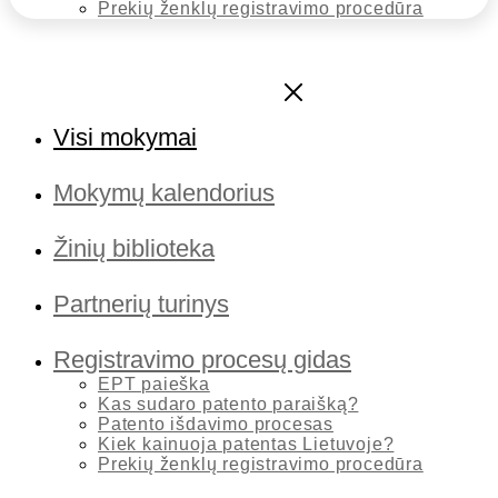
Prekių ženklų registravimo procedūra
Visi mokymai
Mokymų kalendorius
Žinių biblioteka
Partnerių turinys
Registravimo procesų gidas
EPT paieška
Kas sudaro patento paraišką?
Patento išdavimo procesas
Kiek kainuoja patentas Lietuvoje?
Prekių ženklų registravimo procedūra