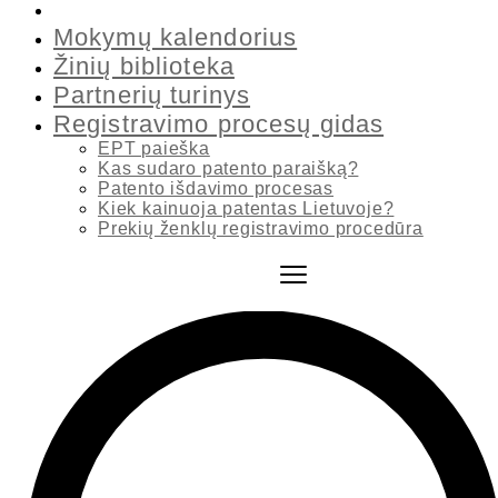
Visi mokymai
Mokymų kalendorius
Žinių biblioteka
Partnerių turinys
Registravimo procesų gidas
EPT paieška
Kas sudaro patento paraišką?
Patento išdavimo procesas
Kiek kainuoja patentas Lietuvoje?
Prekių ženklų registravimo procedūra