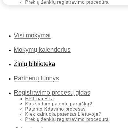
Prekių ženklų registravimo procedūra
Visi mokymai
Mokymų kalendorius
Žinių biblioteka
Partnerių turinys
Registravimo procesų gidas
EPT paieška
Kas sudaro patento paraišką?
Patento išdavimo procesas
Kiek kainuoja patentas Lietuvoje?
Prekių ženklų registravimo procedūra